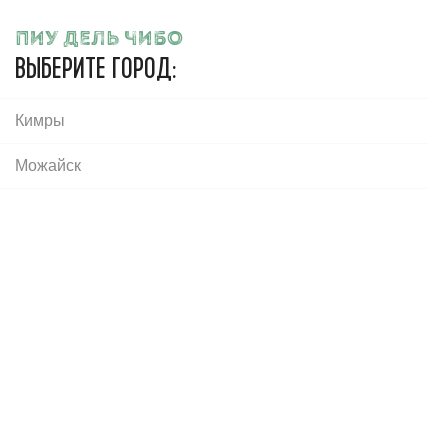
Пиу дель Чибо
ПИУ ДЕЛЬ ЧИБО
ВЫБЕРИТЕ ГОРОД:
Кимры
Ваш город:
Ступино
ул. Калинина 2
Можайск
Главная
Десерты