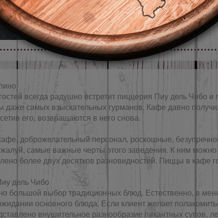
СУПЫ
пино
гостей всегда радушно встретит пиццерия Пиу дель Чибо и
ы даже самых взыскательных гурманов. Кафе давно получ
етив его, возвращаются в него снова.
кафе, доброжелательный персонал, роскошные, безупречно
пожалуй, самые важные черты этого заведения. К ним можно
лено более двух десятков разновидностей. Пиццы в кафе г
Пиу дель Чибо
но большой выбор традиционных блюд. Естественно, в мен
 ожидании основного блюда. Если клиент желает полакомит
дставлено внушительное разнообразие пикантных супов, лег