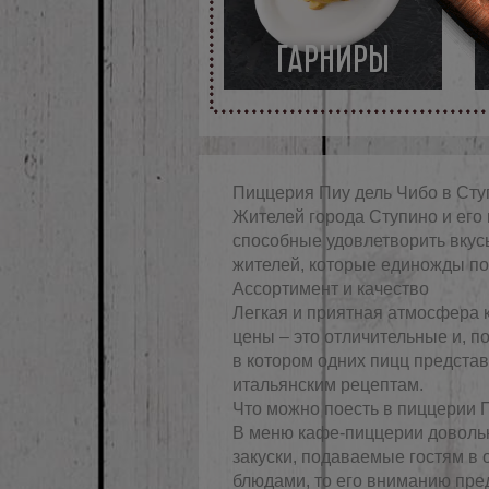
ГАРНИРЫ
Пиццерия Пиу дель Чибо в Сту
Жителей города Ступино и его 
способные удовлетворить вкус
жителей, которые единожды пос
Ассортимент и качество
Легкая и приятная атмосфера 
цены – это отличительные и, 
в котором одних пицц представ
итальянским рецептам.
Что можно поесть в пиццерии 
В меню кафе-пиццерии доволь
закуски, подаваемые гостям в
блюдами, то его вниманию пре